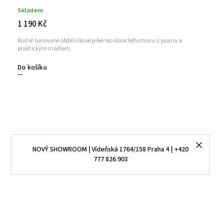
Skladem
1 190 Kč
Ručně tvarované obdélníkové prkénko klasického tvaru z jasanu a
praktickým madlem.
Do košíku
NOVÝ SHOWROOM | Vídeňská 1764/158 Praha 4 | +420
777 826 903