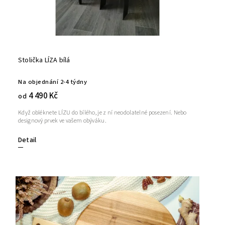
Stolička LÍZA bílá
Na objednání 2-4 týdny
4 490 Kč
od
Když obléknete LÍZU do bílého, je z ní neodolatelné posezení. Nebo
designový prvek ve vašem obýváku.
Detail