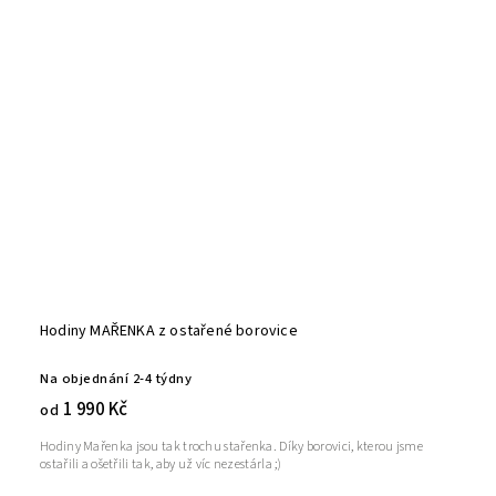
Hodiny MAŘENKA z ostařené borovice
Na objednání 2-4 týdny
1 990 Kč
od
Hodiny Mařenka jsou tak trochu stařenka. Díky borovici, kterou jsme
ostařili a ošetřili tak, aby už víc nezestárla ;)