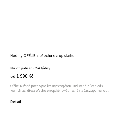
Hodiny OFÉLIE z ořechu evropského
Na objednání 2-4 týdny
1 990 Kč
od
Ofélie. Krásné jméno pro krásný stroj času. Industriální vzhled s
kombinací dřeva ořechu evropského vás nechá na čas zapomenout.
Detail