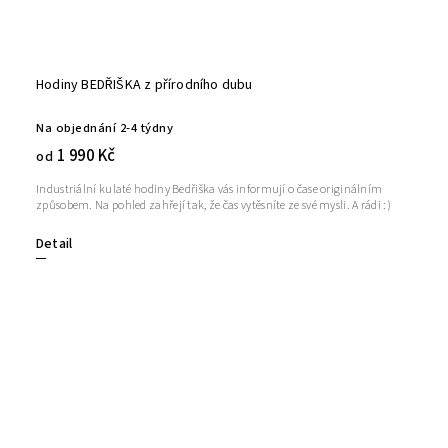
Hodiny BEDŘIŠKA z přírodního dubu
Na objednání 2-4 týdny
1 990 Kč
od
Industriální kulaté hodiny Bedřiška vás informují o čase originálním
způsobem. Na pohled zahřejí tak, že čas vytěsníte ze své mysli. A rádi :)
Detail