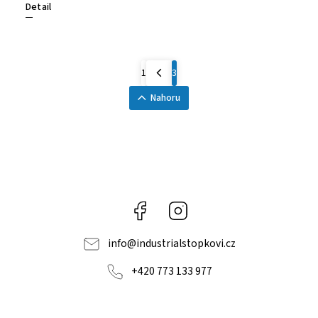
Detail
1
3
Nahoru
Facebook
Instagram
info
@
industrialstopkovi.cz
+420 773 133 977