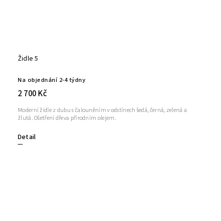
Židle 5
Na objednání 2-4 týdny
2 700 Kč
Moderní židle z dubu s čalouněním v odstínech šedá, černá, zelená a
žlutá. Ošetření dřeva přírodním olejem.
Detail