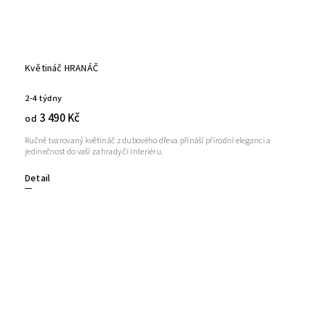
Květináč HRANÁČ
2-4 týdny
3 490 Kč
od
Ručně tvarovaný květináč z dubového dřeva přináší přírodní eleganci a
jedinečnost do vaší zahrady či interiéru.
Detail