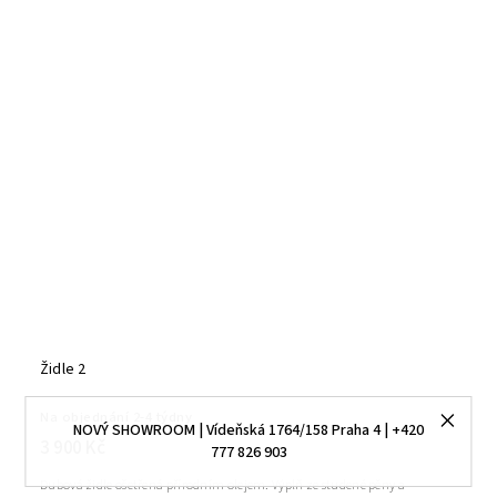
Židle 2
Na objednání 2-4 týdny
NOVÝ SHOWROOM | Vídeňská 1764/158 Praha 4 | +420
3 900 Kč
777 826 903
Dubová židle ošetřená přírodním olejem. Výplň ze studené pěny a