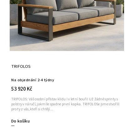
TRIFOLOS
Na objednání 2-4 týdny
53 920 Kč
TRIFOLOS: Váš osobní přístav klidu i v letní bouři! Už žádné sprinty s
polstry v náručí, jakmile spadne první kapka. TRIFOLOSe jsme stvořili
pro ty z vás, kteří si chtějí...
Do košíku