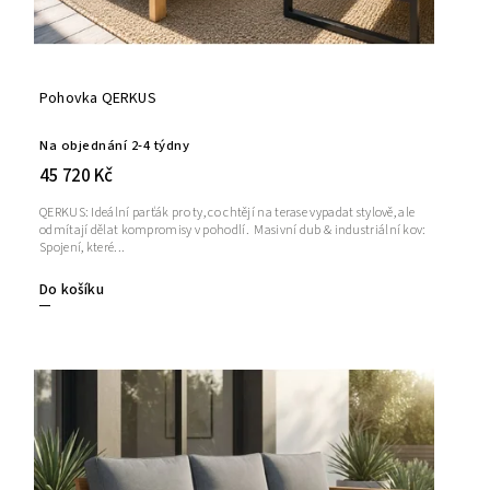
Pohovka QERKUS
Na objednání 2-4 týdny
45 720 Kč
QERKUS: Ideální parťák pro ty, co chtějí na terase vypadat stylově, ale
odmítají dělat kompromisy v pohodlí. Masivní dub & industriální kov:
Spojení, které...
Do košíku