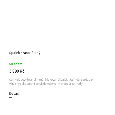
Špalek hranol černý
Skladem
3 990 Kč
Černý dubový hranol – ručně lakovaný špalek. Jedinečné sedadlo i
výrazný dekorativní prvek do vašeho interiéru či zahrady!
Detail