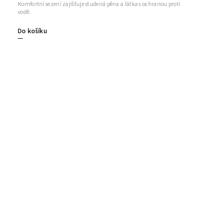
Komfortní sezení zajišťuje studená pěna a látka s ochranou proti
vodě.
Do košíku