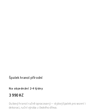
Špalek hranol přírodní
Na objednání 2-4 týdny
3 990 Kč
Dubový hranol ručně opracovaný — stylový špalek pro sezení i
dekoraci, ruční výroba z českého dřeva.