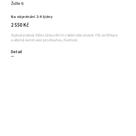
Židle 6
Na objednání 2-4 týdny
2 550 Kč
Stylová dubová židle s čalouněním v šedé nebo olivové. FSC certifikace
a odolná konstrukce pro dlouhou životnost.
Detail