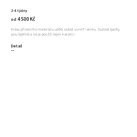
2-4 týdny
4 500 Kč
od
Krása přírodního materiálu udělá radost uvnitř i venku. Dubové špalky
jsou bytelné a lze je použít nejen k sezení.
Detail