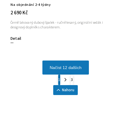
Na objednání 2-4 týdny
2 690 Kč
Černě lakovaný dubový špalek - ručně tesaný, originální sedák i
designový doplněk s charakterem.
Detail
Načíst 12 dalších
1
3
Nahoru