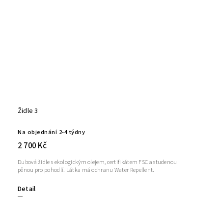
Židle 3
Na objednání 2-4 týdny
2 700 Kč
Dubová židle s ekologickým olejem, certifikátem FSC a studenou
pěnou pro pohodlí. Látka má ochranu Water Repellent.
Detail