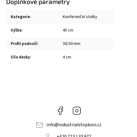
Doplňkové parametry
Kategorie
:
Konferenční stolky
Výška
:
45 cm
Profil podnoží
:
30/30 mm
Síla desky
:
4 cm
Facebook
Instagram
info
@
industrialstopkovi.cz
+420 773 133 977