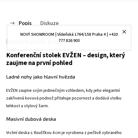
Popis
Diskuze
NOVÝ SHOWROOM | Vídeňská 1764/158 Praha 4 | +420
Detailní popis produktu
777 826 903
Konferenční stolek EVŽEN – design, který
zaujme na první pohled
Ladné nohy jako hlavní hvězda
EVŽEN zaujme svým jedinečným vzhledem, kdy jeho elegantní
zakřivená kovová podnož přitahuje pozornost a dodává stolku
lehkost a stylový šarm.
Masivní dubová deska
Vrchní deska s tloušťkou 4 cm je vyrobena z pečlivě vybraného