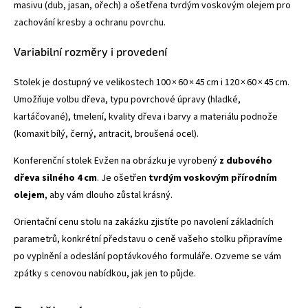
masivu (dub, jasan, ořech) a ošetřena tvrdým voskovým olejem pro
zachování kresby a ochranu povrchu.
Variabilní rozměry i provedení
Stolek je dostupný ve velikostech 100 × 60 × 45 cm i 120 × 60 × 45 cm.
Umožňuje volbu dřeva, typu povrchové úpravy (hladké,
kartáčované), tmelení, kvality dřeva i barvy a materiálu podnože
(komaxit bílý, černý, antracit, broušená ocel).
Konferenční stolek Evžen na obrázku je vyrobený
z dubového
dřeva silného 4 cm
. Je ošetřen
tvrdým voskovým přírodním
olejem
, aby vám dlouho zůstal krásný.
Orientační cenu stolu na zakázku zjistíte po navolení základních
parametrů, konkrétní představu o ceně vašeho stolku připravíme
po vyplnění a odeslání poptávkového formuláře. Ozveme se vám
zpátky s cenovou nabídkou, jak jen to půjde.