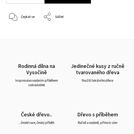
Zeptat se
Sdílet
Rodinná dílna na
Jedinečné kusy z ručně
Vysočině
tvarovaného dřeva
Inspirováno osobním příběhem
Použití lokálního dřeva
zakladatele
České dřevo..
Dřevo s příběhem
.. české ruce, český příběh
Ručně a osobně, přímo k vám