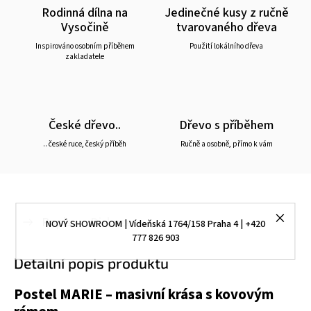
Rodinná dílna na
Jedinečné kusy z ručně
Vysočině
tvarovaného dřeva
Inspirováno osobním příběhem
Použití lokálního dřeva
zakladatele
České dřevo..
Dřevo s příběhem
.. české ruce, český příběh
Ručně a osobně, přímo k vám
Popis
Diskuze
NOVÝ SHOWROOM | Vídeňská 1764/158 Praha 4 | +420
777 826 903
Detailní popis produktu
Postel MARIE – masivní krása s kovovým