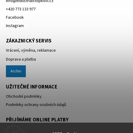
info
@
industrialstopkovi.cz
+420 773 133 977
Facebook
Instagram
ZÁKAZNICKÝ SERVIS
Vrácení, výměna, reklamace
Doprava a platba
Archiv
UŽITEČNÉ INFORMACE
Obchodní podmínky
Podmínky ochrany osobních údajů
PŘIJÍMÁME ONLINE PLATBY