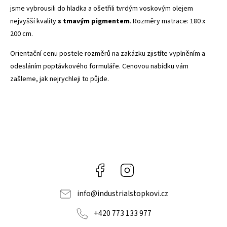
jsme vybrousili do hladka a ošetřili tvrdým voskovým olejem
nejvyšší kvality
s tmavým pigmentem
. Rozměry matrace: 180 x
200 cm.
Orientační cenu postele rozměrů na zakázku zjistíte vyplněním a
odesláním poptávkového formuláře. Cenovou nabídku vám
zašleme, jak nejrychleji to půjde.
Facebook
Instagram
info
@
industrialstopkovi.cz
+420 773 133 977