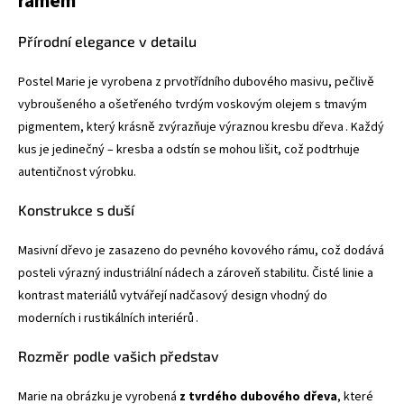
rámem
Přírodní elegance v detailu
Postel Marie je vyrobena z prvotřídního dubového masivu, pečlivě
vybroušeného a ošetřeného tvrdým voskovým olejem s tmavým
pigmentem, který krásně zvýrazňuje výraznou kresbu dřeva
.
Každý
kus je jedinečný – kresba a odstín se mohou lišit, což podtrhuje
autentičnost výrobku.
Konstrukce s duší
Masivní dřevo je zasazeno do pevného kovového rámu, což dodává
posteli výrazný industriální nádech a zároveň stabilitu. Čisté linie a
kontrast materiálů vytvářejí nadčasový design vhodný do
moderních i rustikálních interiérů
.
Rozměr podle vašich představ
Marie na obrázku je vyrobená
z tvrdého dubového dřeva
, které