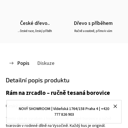
České dřevo..
Dřevo s příběhem
.. české ruce, český příběh
Ručně a osobně, přímo k vám
Popis
Diskuze
Detailní popis produktu
Rám na zrcadlo – ručně tesaná borovice
Český design
NOVÝ SHOWROOM | Vídeňská 1764/158 Praha 4 | +420
777 826 903
Tento rám je vyroben z kvalitní ručně tesané borovice a ručně
tvarován v rodinné dílně na Vysočině. Každý kus je originál.