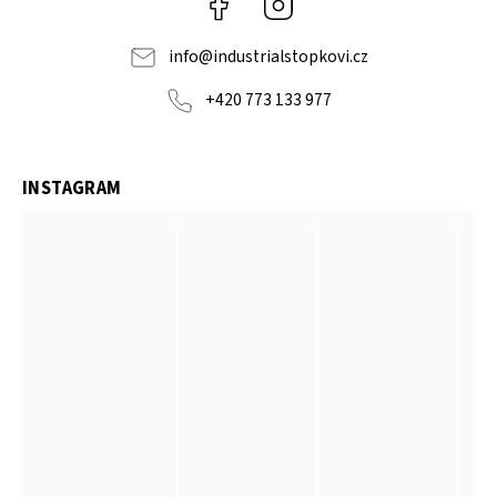
info
@
industrialstopkovi.cz
+420 773 133 977
INSTAGRAM