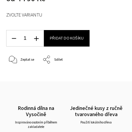
ZVOLTE VARIANTU
PŘIDAT DO KOŠÍKU
Zeptat se
Sdílet
Rodinná dílna na
Jedinečné kusy z ručně
Vysočině
tvarovaného dřeva
Inspirováno osobním příběhem
Použití lokálního dřeva
zakladatele