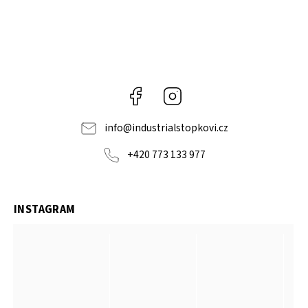
Facebook
Instagram
info
@
industrialstopkovi.cz
+420 773 133 977
INSTAGRAM