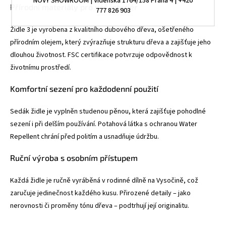
NOVÝ SHOWROOM | Vídeňská 1764/158 Praha 4 | +420
Přírodní materiály pro váš interiér
777 826 903
Židle 3 je vyrobena z kvalitního dubového dřeva, ošetřeného
přírodním olejem, který zvýrazňuje strukturu dřeva a zajišťuje jeho
dlouhou životnost. FSC certifikace potvrzuje odpovědnost k
životnímu prostředí.
Komfortní sezení pro každodenní použití
Sedák židle je vyplněn studenou pěnou, která zajišťuje pohodlné
sezení i při delším používání. Potahová látka s ochranou Water
Repellent chrání před politím a usnadňuje údržbu.
Ruční výroba s osobním přístupem
Každá židle je ručně vyráběná v rodinné dílně na Vysočině, což
zaručuje jedinečnost každého kusu. Přirozené detaily – jako
nerovnosti či proměny tónu dřeva – podtrhují její originalitu.