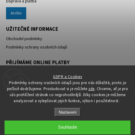
Doprava a platba
Archiv
UŽITEČNÉ INFORMACE
Obchodní podmínky
Podmínky ochrany osobních údajů
PŘIJÍMÁME ONLINE PLATBY
GDPR a Cookies
Podmínky ochrany osobních údajů jsou pro nás důležité, proto je
pečlivě dodržujeme. Prostudovat si je můžete
zde
. Chceme, ať je pro
vás prohlížení stránek co nejpohodlnější. Díky cookies je můžeme
analyzovat a vylepšovat jejich funkce, výkon i použitelnost.
Nastavení
Copyright 2026
Industrial Stopkovi
. Všechna práva vyhrazena.
Souhlasím
Grafický návrh vytvořil a nakódoval
Shoptak.cz